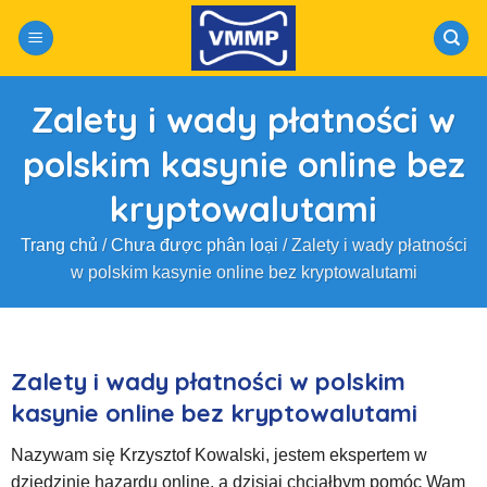
Skip
to
content
Zalety i wady płatności w
polskim kasynie online bez
kryptowalutami
Trang chủ
/
Chưa được phân loại
/
Zalety i wady płatności
w polskim kasynie online bez kryptowalutami
Zalety i wady płatności w polskim
kasynie online bez kryptowalutami
Nazywam się Krzysztof Kowalski, jestem ekspertem w
dziedzinie hazardu online, a dzisiaj chciałbym pomóc Wam