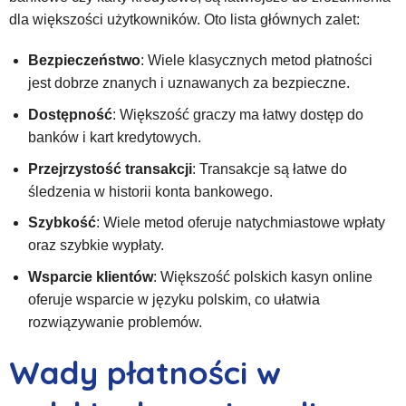
dla większości użytkowników. Oto lista głównych zalet:
Bezpieczeństwo
: Wiele klasycznych metod płatności
jest dobrze znanych i uznawanych za bezpieczne.
Dostępność
: Większość graczy ma łatwy dostęp do
banków i kart kredytowych.
Przejrzystość transakcji
: Transakcje są łatwe do
śledzenia w historii konta bankowego.
Szybkość
: Wiele metod oferuje natychmiastowe wpłaty
oraz szybkie wypłaty.
Wsparcie klientów
: Większość polskich kasyn online
oferuje wsparcie w języku polskim, co ułatwia
rozwiązywanie problemów.
Wady płatności w