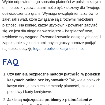
Wybór odpowiedniego sposobu płatności w polskim kasynie
online bez kryptowalutami może być kluczowy dla Twojego
doświadczenia z grami. Wymaga uwzględnienia zarówno
zalet, jak i wad, które związane są z różnymi metodami
płatności. Na koniec, każdy użytkownik powinien zapytać
się, co jest dla niego najważniejsze – bezpieczeństwo,
szybkość czy wygoda. Przeanalizowanie dostępnych opcji i
zapoznanie się z opiniami innych graczy pomoże podjąć
najlepszą decyzję
legalne polskie kasyno online
.
FAQ
Czy istnieją bezpieczne metody płatności w polskich
kasynach online bez kryptowalut?
Tak, wiele polskich
kasyn oferuje bezpieczne metody płatności, takie jak
przelewy i karty kredytowe.
Jakie są najczęstsze problemy z płatnościami w