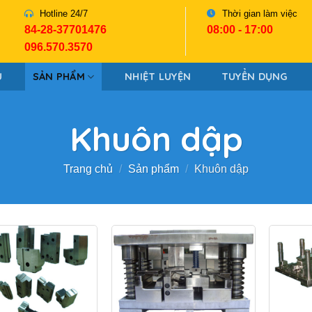
Hotline 24/7
Thời gian làm việc
84-28-37701476
08:00 - 17:00
096.570.3570
U
SẢN PHẨM
NHIỆT LUYỆN
TUYỂN DỤNG
Khuôn dập
Trang chủ
/
Sản phẩm
/
Khuôn dập