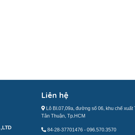
Liên hệ
Lô BI.07,09a, đường số 06, khu chế xuấ
Tân Thuận, Tp.HCM
,LTD
84-28-37701476
-
096.570.3570