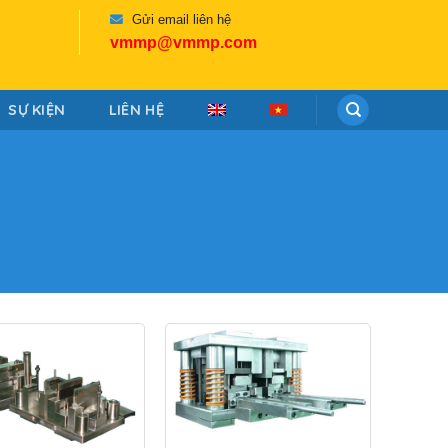
Gửi email liên hệ
vmmp@vmmp.com
SỰ KIỆN
LIÊN HỆ