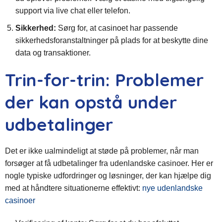
support via live chat eller telefon.
Sikkerhed:
Sørg for, at casinoet har passende
sikkerhedsforanstaltninger på plads for at beskytte dine
data og transaktioner.
Trin-for-trin: Problemer
der kan opstå under
udbetalinger
Det er ikke ualmindeligt at støde på problemer, når man
forsøger at få udbetalinger fra udenlandske casinoer. Her er
nogle typiske udfordringer og løsninger, der kan hjælpe dig
med at håndtere situationerne effektivt:
nye udenlandske
casinoer