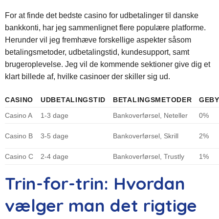
For at finde det bedste casino for udbetalinger til danske
bankkonti, har jeg sammenlignet flere populære platforme.
Herunder vil jeg fremhæve forskellige aspekter såsom
betalingsmetoder, udbetalingstid, kundesupport, samt
brugeroplevelse. Jeg vil de kommende sektioner give dig et
klart billede af, hvilke casinoer der skiller sig ud.
CASINO
UDBETALINGSTID
BETALINGSMETODER
GEB
Casino A
1-3 dage
Bankoverførsel, Neteller
0%
Casino B
3-5 dage
Bankoverførsel, Skrill
2%
Casino C
2-4 dage
Bankoverførsel, Trustly
1%
Trin-for-trin: Hvordan
vælger man det rigtige