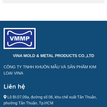
Eidgenossenschaft
Seguro
2026
À
Sua
Conta
VINA MOLD & METAL PRODUCTS CO.,LTD
CÔNG TY TNHH KHUÔN MẪU VÀ SẢN
PHẨM
KIM
LOẠI VINA
Liên hệ
Lô BI.07,09a, đường số 06, khu chế xuất Tân Thuận,
phường Tân Thuận, Tp.HCM