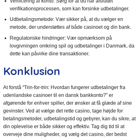
Verificering af konto: Sørg for at du har afsluttet
verifikationsprocessen, som kan forsinke udbetalinger.
Udbetalingsmetode: Vær sikker på, at du vælger en
metode, der understøttes af både casinoet og din bank.
Regulatoriske hindringer: Vær opmærksom på
lovgivningen omkring spil og udbetalinger i Danmark, da
dette kan påvirke dine transaktioner.
Konklusion
At forstå “Trin-for-trin: Hvordan fungerer udbetalinger fra
udenlandske casinoer til en dansk bankkonto?” er
afgørende for enhver spiller, der ønsker at få glæde af sine
gevinster. Ved at vælge det rette casino, tage højde for
betalingsmetoder, udbetalingstid og gebyrer, kan du sikre, at
din oplevelse er både sikker og effektiv. Tag dig tid til at
overveje dine muligheder, og vælg det casino, der bedst