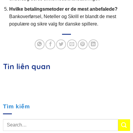
Hvilke betalingsmetoder er de mest anbefalede?
Bankoverførsel, Neteller og Skrill er blandt de mest
populære og sikre valg for danske spillere.
Tin liên quan
Tìm kiếm