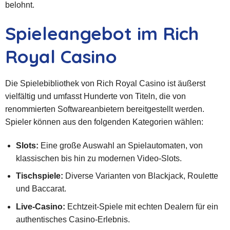
belohnt.
Spieleangebot im Rich
Royal Casino
Die Spielebibliothek von Rich Royal Casino ist äußerst
vielfältig und umfasst Hunderte von Titeln, die von
renommierten Softwareanbietern bereitgestellt werden.
Spieler können aus den folgenden Kategorien wählen:
Slots:
Eine große Auswahl an Spielautomaten, von
klassischen bis hin zu modernen Video-Slots.
Tischspiele:
Diverse Varianten von Blackjack, Roulette
und Baccarat.
Live-Casino:
Echtzeit-Spiele mit echten Dealern für ein
authentisches Casino-Erlebnis.