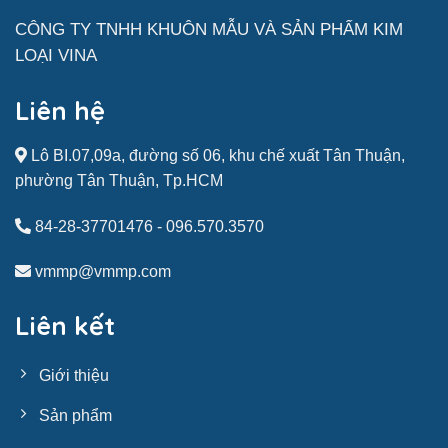
CÔNG TY TNHH KHUÔN MẪU VÀ SẢN
PHẨM
KIM
LOẠI VINA
Liên hệ
Lô BI.07,09a, đường số 06, khu chế xuất Tân Thuận,
phường Tân Thuận, Tp.HCM
84-28-37701476
-
096.570.3570
vmmp@vmmp.com
Liên kết
Giới thiệu
Sản phẩm