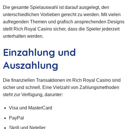
Die gesamte Spielauswahl ist darauf ausgelegt, den
unterschiedlichen Vorlieben gerecht zu werden. Mit vielen
aufregenden Themen und grafisch ansprechenden Designs
stellt Rich Royal Casino sicher, dass die Spieler jederzeit
unterhalten werden.
Einzahlung und
Auszahlung
Die finanziellen Transaktionen im Rich Royal Casino sind
sicher und schnell. Eine Vielzahl von Zahlungsmethoden
steht zur Verfügung, darunter:
Visa und MasterCard
PayPal
Skrill und Neteller