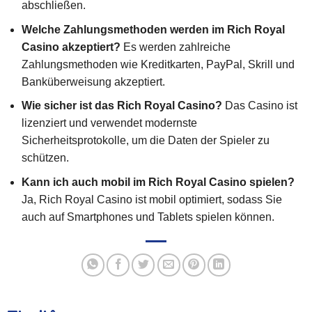
abschließen.
Welche Zahlungsmethoden werden im Rich Royal
Casino akzeptiert?
Es werden zahlreiche
Zahlungsmethoden wie Kreditkarten, PayPal, Skrill und
Banküberweisung akzeptiert.
Wie sicher ist das Rich Royal Casino?
Das Casino ist
lizenziert und verwendet modernste
Sicherheitsprotokolle, um die Daten der Spieler zu
schützen.
Kann ich auch mobil im Rich Royal Casino spielen?
Ja, Rich Royal Casino ist mobil optimiert, sodass Sie
auch auf Smartphones und Tablets spielen können.