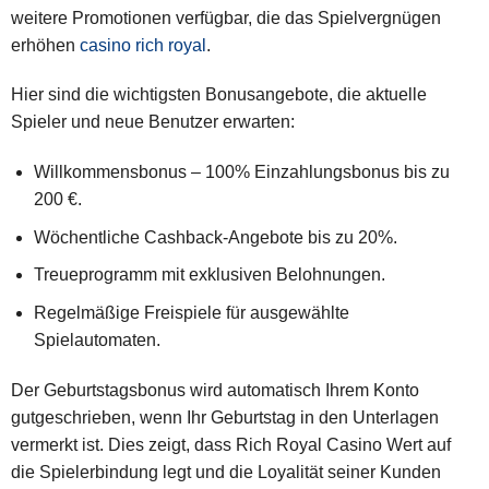
weitere Promotionen verfügbar, die das Spielvergnügen
erhöhen
casino rich royal
.
Hier sind die wichtigsten Bonusangebote, die aktuelle
Spieler und neue Benutzer erwarten:
Willkommensbonus – 100% Einzahlungsbonus bis zu
200 €.
Wöchentliche Cashback-Angebote bis zu 20%.
Treueprogramm mit exklusiven Belohnungen.
Regelmäßige Freispiele für ausgewählte
Spielautomaten.
Der Geburtstagsbonus wird automatisch Ihrem Konto
gutgeschrieben, wenn Ihr Geburtstag in den Unterlagen
vermerkt ist. Dies zeigt, dass Rich Royal Casino Wert auf
die Spielerbindung legt und die Loyalität seiner Kunden