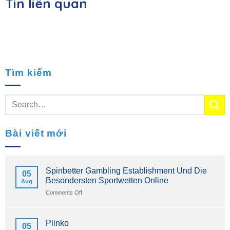
Tin liên quan
Tìm kiếm
Bài viết mới
Spinbetter Gambling Establishment Und Die
05
Besondersten Sportwetten Online
Aug
on
Comments Off
Spinbetter
Gambling
Establishment
Plinko
05
Und