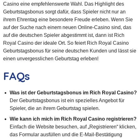
Casino eine empfehlenswerte Wahl. Das Highlight des
Geburtstagsbonus sorgt dafür, dass Spieler nicht nur an
ihrem Ehrentag eine besondere Freude erleben. Wenn Sie
auf der Suche nach einem neuen Online-Casino sind, das
auf die deutschen Spieler abgestimmt ist, dann ist Rich
Royal Casino der ideale Ort. So feiert Rich Royal Casino
Geburtstagsbonus für seine deutschen Kunden und lässt sie
einen unvergesslichen Geburtstag erleben!
FAQs
Was ist der Geburtstagsbonus im Rich Royal Casino?
Der Geburtstagsbonus ist ein spezielles Angebot für
Spieler, die an ihrem Geburtstag spielen.
Wie kann ich mich im Rich Royal Casino registrieren?
Einfach die Website besuchen, auf „Registrieren“ klicken,
das Formular ausfüllen und die E-Mail-Bestätigung