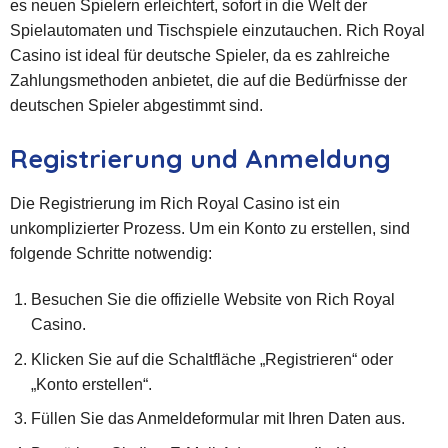
es neuen Spielern erleichtert, sofort in die Welt der
Spielautomaten und Tischspiele einzutauchen. Rich Royal
Casino ist ideal für deutsche Spieler, da es zahlreiche
Zahlungsmethoden anbietet, die auf die Bedürfnisse der
deutschen Spieler abgestimmt sind.
Registrierung und Anmeldung
Die Registrierung im Rich Royal Casino ist ein
unkomplizierter Prozess. Um ein Konto zu erstellen, sind
folgende Schritte notwendig:
Besuchen Sie die offizielle Website von Rich Royal
Casino.
Klicken Sie auf die Schaltfläche „Registrieren“ oder
„Konto erstellen“.
Füllen Sie das Anmeldeformular mit Ihren Daten aus.