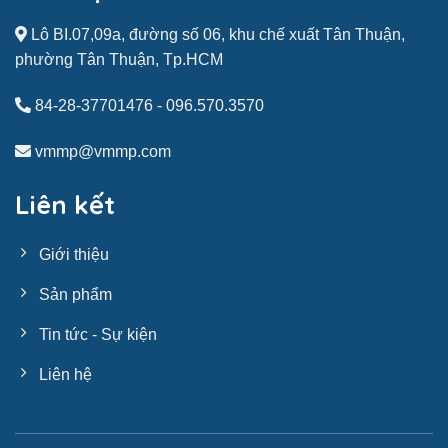
Lô BI.07,09a, đường số 06, khu chế xuất Tân Thuận,
phường Tân Thuận, Tp.HCM
84-28-37701476
-
096.570.3570
vmmp@vmmp.com
Liên kết
Giới thiệu
Sản phẩm
Tin tức - Sự kiện
Liên hệ