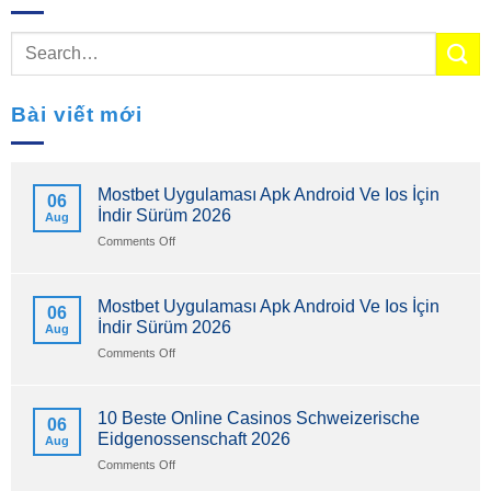
Bài viết mới
Mostbet Uygulaması Apk Android Ve Ios İçin
06
İndir Sürüm 2026
Aug
on
Comments Off
Mostbet
Uygulaması
Apk
Mostbet Uygulaması Apk Android Ve Ios İçin
06
Android
İndir Sürüm 2026
Aug
Ve
Ios
on
Comments Off
İçin
Mostbet
İndir
Uygulaması
Sürüm
Apk
10 Beste Online Casinos Schweizerische
06
2026
Android
Eidgenossenschaft 2026
Aug
Ve
Ios
on
Comments Off
İçin
10