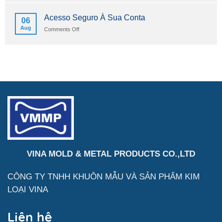
İndir
Beste
Sürüm
Online
Acesso Seguro À Sua Conta
06
2026
Casinos
Aug
on
Comments Off
Schweizerische
Acesso
Eidgenossenschaft
Seguro
2026
À
Sua
Conta
VINA MOLD & METAL PRODUCTS CO.,LTD
CÔNG TY TNHH KHUÔN MẪU VÀ SẢN
PHẨM
KIM
LOẠI VINA
Liên hệ