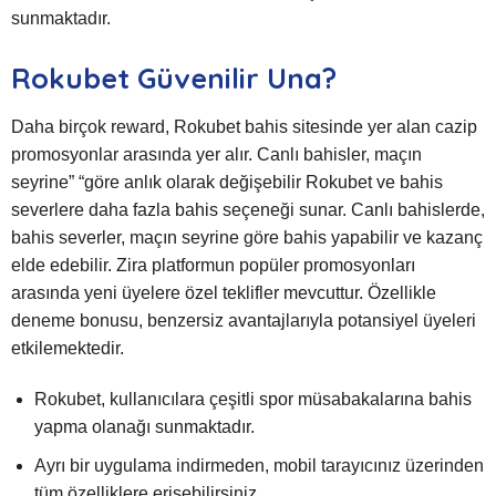
sunmaktadır.
Rokubet Güvenilir Una?
Daha birçok reward, Rokubet bahis sitesinde yer alan cazip
promosyonlar arasında yer alır. Canlı bahisler, maçın
seyrine” “göre anlık olarak değişebilir Rokubet ve bahis
severlere daha fazla bahis seçeneği sunar. Canlı bahislerde,
bahis severler, maçın seyrine göre bahis yapabilir ve kazanç
elde edebilir. Zira platformun popüler promosyonları
arasında yeni üyelere özel teklifler mevcuttur. Özellikle
deneme bonusu, benzersiz avantajlarıyla potansiyel üyeleri
etkilemektedir.
Rokubet, kullanıcılara çeşitli spor müsabakalarına bahis
yapma olanağı sunmaktadır.
Ayrı bir uygulama indirmeden, mobil tarayıcınız üzerinden
tüm özelliklere erişebilirsiniz.