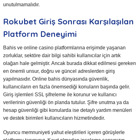
unutulmamalıdır.
Rokubet Giriş Sonrası Karşılaşılan
Platform Deneyimi
Bahis ve online casino platformlarına erişimde yaşanan
zorluklar, sektöre dair bilgi sahibi kullanıcılar için artık
olağan hale gelmiştir. Ancak burada dikkat edilmesi gereken
en önemli unsur, doğru ve güncel adreslerden giriş
yapılmasıdır. Online bahis dünyasında güvenlik,
kullanıcıların en fazla önemsediği konuların başında gelir.
Giriş işlemleri SSL şifreleme ile korunur ve kullanıcı
verilerinin güvenliği ön planda tutulur. Şifre unutma ya da
hesap güvenliği gibi konularda ise detaylı yardım menüleri
ve destek birimleri kullanıcıların hizmetindedir.
Oyuncu memnuniyeti yahut eleştirileri içeren görüşlerle