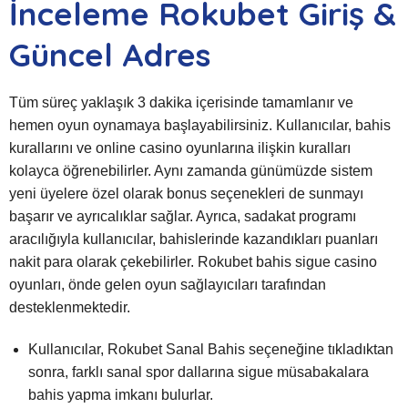
İnceleme Rokubet Giriş &
Güncel Adres
Tüm süreç yaklaşık 3 dakika içerisinde tamamlanır ve
hemen oyun oynamaya başlayabilirsiniz. Kullanıcılar, bahis
kurallarını ve online casino oyunlarına ilişkin kuralları
kolayca öğrenebilirler. Aynı zamanda günümüzde sistem
yeni üyelere özel olarak bonus seçenekleri de sunmayı
başarır ve ayrıcalıklar sağlar. Ayrıca, sadakat programı
aracılığıyla kullanıcılar, bahislerinde kazandıkları puanları
nakit para olarak çekebilirler. Rokubet bahis sigue casino
oyunları, önde gelen oyun sağlayıcıları tarafından
desteklenmektedir.
Kullanıcılar, Rokubet Sanal Bahis seçeneğine tıkladıktan
sonra, farklı sanal spor dallarına sigue müsabakalara
bahis yapma imkanı bulurlar.