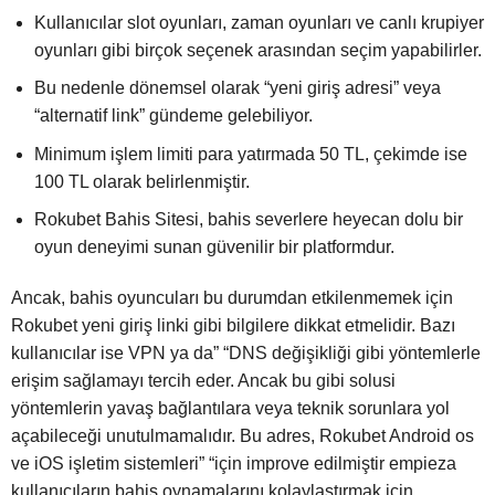
Kullanıcılar slot oyunları, zaman oyunları ve canlı krupiyer
oyunları gibi birçok seçenek arasından seçim yapabilirler.
Bu nedenle dönemsel olarak “yeni giriş adresi” veya
“alternatif link” gündeme gelebiliyor.
Minimum işlem limiti para yatırmada 50 TL, çekimde ise
100 TL olarak belirlenmiştir.
Rokubet Bahis Sitesi, bahis severlere heyecan dolu bir
oyun deneyimi sunan güvenilir bir platformdur.
Ancak, bahis oyuncuları bu durumdan etkilenmemek için
Rokubet yeni giriş linki gibi bilgilere dikkat etmelidir. Bazı
kullanıcılar ise VPN ya da” “DNS değişikliği gibi yöntemlerle
erişim sağlamayı tercih eder. Ancak bu gibi solusi
yöntemlerin yavaş bağlantılara veya teknik sorunlara yol
açabileceği unutulmamalıdır. Bu adres, Rokubet Android os
ve iOS işletim sistemleri” “için improve edilmiştir empieza
kullanıcıların bahis oynamalarını kolaylaştırmak için