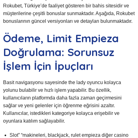
Rokubet, Türkiye’de faaliyet gösteren bir bahis sitesidir ve
müşterilerine çeşitli bonuslar sunmaktadır. Aşağıda, Rokubet
bonuslarının güncel versiyonları ve detayları bulunmaktadır.
Ödeme, Limit Empieza
Doğrulama: Sorunsuz
İşlem İçin İpuçları
Basit navigasyonu sayesinde the lady oyuncu kolayca
yolunu bulabilir ve hızlı işlem yapabilir. Bu özellik,
kullanıcıların platformda daha fazla zaman geçirmesini
sağlar ve yeni gelenler için öğrenme eğrisini azaltır.
Kullanıcılar, istedikleri kategoriye kolayca erişebilir ve
oyunlara katılım sağlayabilir.
Slot” “makineleri, blackjack, rulet empieza diğer casino