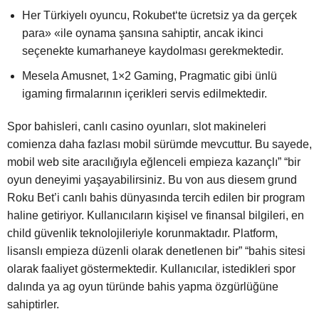
Her Türkiyelı oyuncu, Rokubet‘te ücretsiz ya da gerçek
para» «ile oynama şansına sahiptir, ancak ikinci
seçenekte kumarhaneye kaydolması gerekmektedir.
Mesela Amusnet, 1×2 Gaming, Pragmatic gibi ünlü
igaming firmalarının içerikleri servis edilmektedir.
Spor bahisleri, canlı casino oyunları, slot makineleri
comienza daha fazlası mobil sürümde mevcuttur. Bu sayede,
mobil web site aracılığıyla eğlenceli empieza kazançlı” “bir
oyun deneyimi yaşayabilirsiniz. Bu von aus diesem grund
Roku Bet’i canlı bahis dünyasında tercih edilen bir program
haline getiriyor. Kullanıcıların kişisel ve finansal bilgileri, en
child güvenlik teknolojileriyle korunmaktadır. Platform,
lisanslı empieza düzenli olarak denetlenen bir” “bahis sitesi
olarak faaliyet göstermektedir. Kullanıcılar, istedikleri spor
dalında ya ag oyun türünde bahis yapma özgürlüğüne
sahiptirler.