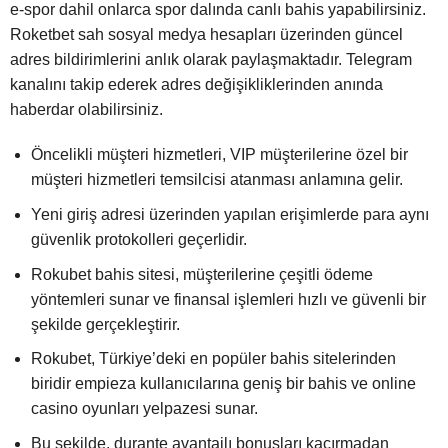
e-spor dahil onlarca spor dalında canlı bahis yapabilirsiniz.
Roketbet sah sosyal medya hesapları üzerinden güncel
adres bildirimlerini anlık olarak paylaşmaktadır. Telegram
kanalını takip ederek adres değişikliklerinden anında
haberdar olabilirsiniz.
Öncelikli müşteri hizmetleri, VIP müşterilerine özel bir
müşteri hizmetleri temsilcisi atanması anlamına gelir.
Yeni giriş adresi üzerinden yapılan erişimlerde para aynı
güvenlik protokolleri geçerlidir.
Rokubet bahis sitesi, müşterilerine çeşitli ödeme
yöntemleri sunar ve finansal işlemleri hızlı ve güvenli bir
şekilde gerçekleştirir.
Rokubet, Türkiye’deki en popüler bahis sitelerinden
biridir empieza kullanıcılarına geniş bir bahis ve online
casino oyunları yelpazesi sunar.
Bu şekilde, durante avantajlı bonusları kaçırmadan