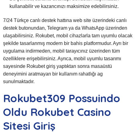
kullanabilir ve kazancınızı maksimize edebilirsiniz.
7/24 Türkçe canlı destek hattına web site üzerindeki canlı
destek butonundan, Telegram ya da WhatsApp üzerinden
ulaşabilirsiniz. Rokubet, mobil cihazlarla tam uyumlu olacak
şekilde tasarlanmış modern bir bahis platformudur. Ayrı bir
uygulama indirmeden, mobil tarayıcınız üzerinden tüm
özelliklere erişebilirsiniz. Ayrıca, mobil uyumlu tasarımı
sayesinde Rokubet giriş yaptıktan sonra masaüstü
deneyimini aratmayan bir kullanım rahatlığı ag
sunulmaktadır.
Rokubet309 Possuindo
Oldu Rokubet Casino
Sitesi Giriş