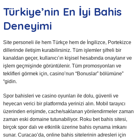
Türkiye’nin En İyi Bahis
Deneyimi
Site personeli ile hem Türkçe hem de İngilizce, Portekizce
dillerinde iletişim kurabilirsiniz. Tüm işlemler şifreli bir
kanaldan geçer, kullanıcı’ın kişisel hesabında onaylanır ve
işlem geçmişinde görüntülenir. Tüm promosyonları ve
teklifleri görmek için, casino’nun “Bonuslar” bölümüne”
“gidin.
Spor bahisleri ve casino oyunları ile dolu, güvenli ve
heyecan verici bir platformda yerinizi alın. Mobil tarayıcı
üzerinden erişimde, cache/saklanan yönlendirmeler zaman
zaman eski domaine tutunabiliyor. Roku bet bahis sitesi,
birçok spor dalı ve etkinlik üzerine bahis oynama imkanı
sunar. Curacao’da, online bahis sitelerinin adresleri için