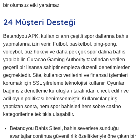
bir olumsuz etki yaratmaz.
24 Müşteri Desteği
Betandyou APK, kullanıcıların çeşitli spor dallarına bahis
yapmalarına izin verir. Futbol, basketbol, ping-pong,
voleybol, buz hokeyi ve daha pek çok spor dalına bahis
yapılabilir. Curacao Gaming Authority tarafından verilen
geçerli bir lisansa sahiptir empieza düzenli denetimlerden
geçmektedir. Site, kullanıcı verilerini ve finansal işlemleri
korumak için SSL şifreleme teknolojisi kullanır. Oyunlar
bağımsız denetleme kuruluşları tarafından check edilir ve
adil oyun politikası benimsenmiştir. Kullanıcılar giriş
yaptıktan sonra, hem spor bahisleri hem sobre casino
kategorilerine tek tıkla ulaşabilir.
Betandyou Bahis Sitesi, bahis severlere sunduğu
avantajlar continua güvenilirlik özellikleriyle öne çıkan bir