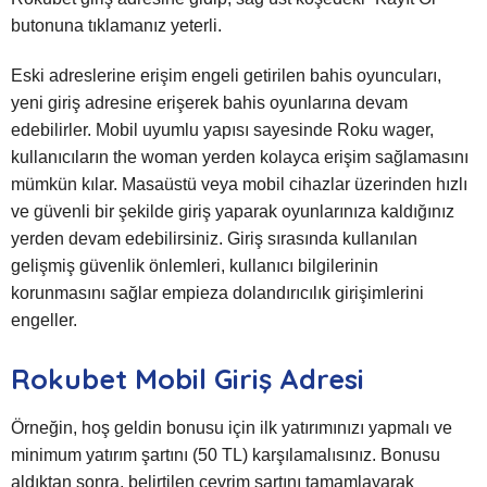
butonuna tıklamanız yeterli.
Eski adreslerine erişim engeli getirilen bahis oyuncuları,
yeni giriş adresine erişerek bahis oyunlarına devam
edebilirler. Mobil uyumlu yapısı sayesinde Roku wager,
kullanıcıların the woman yerden kolayca erişim sağlamasını
mümkün kılar. Masaüstü veya mobil cihazlar üzerinden hızlı
ve güvenli bir şekilde giriş yaparak oyunlarınıza kaldığınız
yerden devam edebilirsiniz. Giriş sırasında kullanılan
gelişmiş güvenlik önlemleri, kullanıcı bilgilerinin
korunmasını sağlar empieza dolandırıcılık girişimlerini
engeller.
Rokubet Mobil Giriş Adresi
Örneğin, hoş geldin bonusu için ilk yatırımınızı yapmalı ve
minimum yatırım şartını (50 TL) karşılamalısınız. Bonusu
aldıktan sonra, belirtilen çevrim şartını tamamlayarak