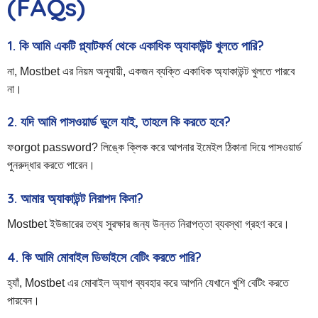
(FAQs)
1. কি আমি একটি প্ল্যাটফর্ম থেকে একাধিক অ্যাকাউন্ট খুলতে পারি?
না, Mostbet এর নিয়ম অনুযায়ী, একজন ব্যক্তি একাধিক অ্যাকাউন্ট খুলতে পারবে
না।
2. যদি আমি পাসওয়ার্ড ভুলে যাই, তাহলে কি করতে হবে?
ফorgot password? লিঙ্কে ক্লিক করে আপনার ইমেইল ঠিকানা দিয়ে পাসওয়ার্ড
পুনরুদ্ধার করতে পারেন।
3. আমার অ্যাকাউন্ট নিরাপদ কিনা?
Mostbet ইউজারের তথ্য সুরক্ষার জন্য উন্নত নিরাপত্তা ব্যবস্থা গ্রহণ করে।
4. কি আমি মোবাইল ডিভাইসে বেটিং করতে পারি?
হ্যাঁ, Mostbet এর মোবাইল অ্যাপ ব্যবহার করে আপনি যেখানে খুশি বেটিং করতে
পারবেন।