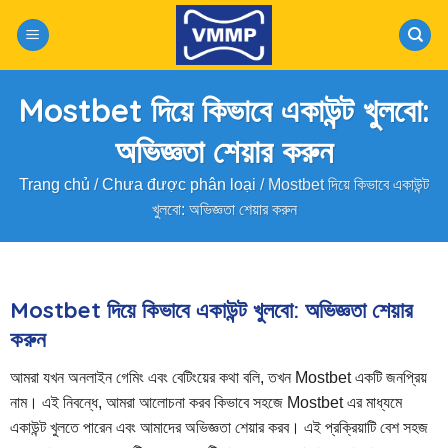
Skip
to
content
Mostbet দিয়ে কিভাবে একাউন্ট খুলবো:
অভিজ্ঞতা শেয়ার করুন
Trang chủ
/
Chưa được phân loại
/
Mostbet দিয়ে কিভাবে একাউন্ট
খুলবো: অভিজ্ঞতা শেয়ার করুন
Mostbet দিয়ে কিভাবে একাউন্ট খুলবো: অভিজ্ঞতা শেয়ার
করুন
আমরা যখন অনলাইন গেমিং এবং বেটিংয়ের কথা বলি, তখন Mostbet একটি জনপ্রিয়
নাম। এই নিবন্ধে, আমরা আলোচনা করব কিভাবে সহজে Mostbet এর মাধ্যমে
একাউন্ট খুলতে পারেন এবং আমাদের অভিজ্ঞতা শেয়ার করব। এই প্রক্রিয়াটি বেশ সহজ