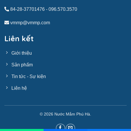
84-28-37701476
-
096.570.3570
vmmp@vmmp.com
Liên kết
Giới thiệu
Sản phẩm
Tin tức - Sự kiện
Liên hệ
© 2026
Nước Mắm Phú Hà
.