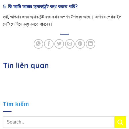
5. কি আমি আমার অ্যাকাউন্ট বন্ধ করতে পারি?
হ্যাঁ, আপনার জন্য অ্যাকাউন্ট বন্ধ করার অপশন উপলব্ধ আছে। আপনার প্রোফাইল
সেটিংসে গিয়ে বন্ধ করতে পারবেন।
Tin liên quan
Tìm kiếm