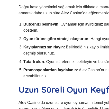
Doğru kasa yönetimini sağlamak için dikkate almanız 
artırarak daha uzun süre Alev Casino’da eğlenmenize 
Bütçenizi belirleyin:
Oynamak için ayırdığınız par
gösterin.
Oyun türüne göre strateji oluşturun:
Hangi oyunl
Kayıplarınızı sınırlayın:
Belirlediğiniz kayıp limi
geçmiş olursunuz.
Tutarlı olun:
Oyun sürelerinizi belirleyin ve bu s
Promosyonlardan faydalanın:
Alev Casino’nun s
artırabilirsiniz.
Uzun Süreli Oyun Keyfi
Alev Casino’da uzun süre oyun oynamanın temel yolların
korumak ve eğlencenizi artırmak için önemlidir. Uzun s