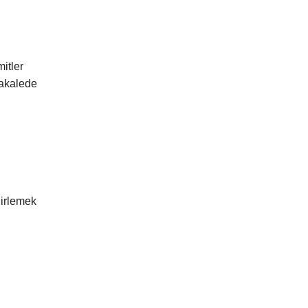
itler
makalede
lirlemek