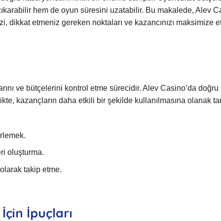
çıkarabilir hem de oyun süresini uzatabilir. Bu makalede, Alev 
nizi, dikkat etmeniz gereken noktaları ve kazancınızı maksimize 
rını ve bütçelerini kontrol etme sürecidir. Alev Casino’da doğru
likte, kazançların daha etkili bir şekilde kullanılmasına olanak ta
irlemek.
ri oluşturma.
olarak takip etme.
çin İpuçları