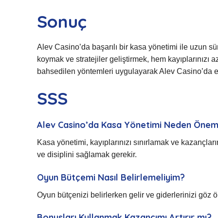
Sonuç
Alev Casino’da başarılı bir kasa yönetimi ile uzun sür
koymak ve stratejiler geliştirmek, hem kayıplarınızı
bahsedilen yöntemleri uygulayarak Alev Casino’da en
SSS
Alev Casino’da Kasa Yönetimi Neden Önem
Kasa yönetimi, kayıplarınızı sınırlamak ve kazançlar
ve disiplini sağlamak gerekir.
Oyun Bütçemi Nasıl Belirlemeliyim?
Oyun bütçenizi belirlerken gelir ve giderlerinizi göz 
Bonusları Kullanmak Kazancımı Artırır mı?