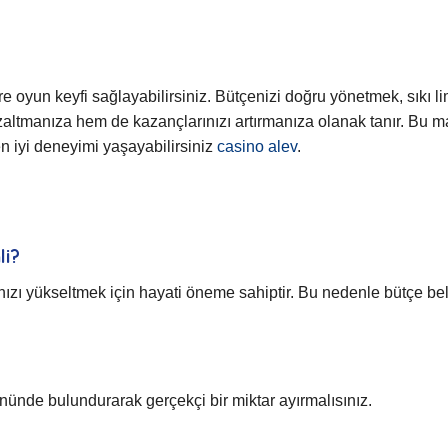
e oyun keyfi sağlayabilirsiniz. Bütçenizi doğru yönetmek, sıkı lim
 azaltmanıza hem de kazançlarınızı artırmanıza olanak tanır. Bu 
 iyi deneyimi yaşayabilirsiniz
casino alev
.
li?
ınızı yükseltmek için hayati öneme sahiptir. Bu nedenle bütçe be
önünde bulundurarak gerçekçi bir miktar ayırmalısınız.