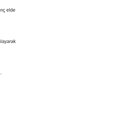
anç elde
şlayarak
.