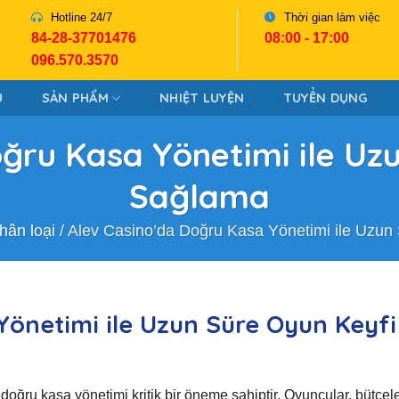
Hotline 24/7
Thời gian làm việc
84-28-37701476
08:00 - 17:00
096.570.3570
U
SẢN PHẨM
NHIỆT LUYỆN
TUYỂN DỤNG
ğru Kasa Yönetimi ile Uz
Sağlama
ân loại
/
Alev Casino’da Doğru Kasa Yönetimi ile Uzun
Yönetimi ile Uzun Süre Oyun Keyfi
oğru kasa yönetimi kritik bir öneme sahiptir. Oyuncular, bütçele